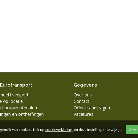
 Eurotransport
Gegevens
neel transport
Over ons
 op locatie
Contact
rt bouwmaterialen
Offerte aanvragen
ingen en ontheffingen
Vacatures
ebruik van cookies. Klik op
cookieverklaring
om deze instellingen te wijzigen.